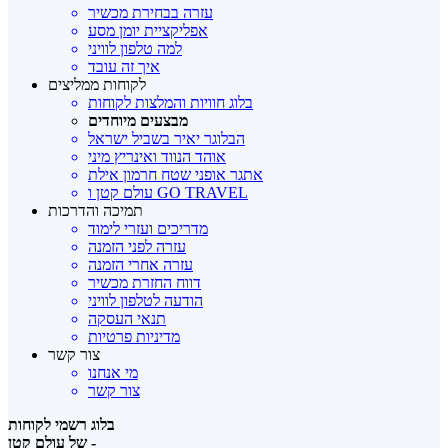
עזרה בבחירת מכשיר
אפליקציית יומן מסע
למה טלפון לוויני
איך זה עובד
לקוחות ממליצים
בלוג חוויות והמלצות לקוחות
מבצעים מיוחדים
הבלוגר יאיר בשביל ישראל
אוהד הנווד ואינריץ מיני
אתגר אופני שטח חרמון אילת
עולם קטן ו GO TRAVEL
תמיכה והדרכות
מדריכים ועזרי לימוד
עזרה לפני הזמנה
עזרה אחרי הזמנה
דווח החזרת מכשיר
הודעה לטלפון לוויני
תנאי העסקה
מדיניות פרטיות
צור קשר
מי אנחנו
צור קשר
בלוג רשמי לקוחות
של עולם קטן -