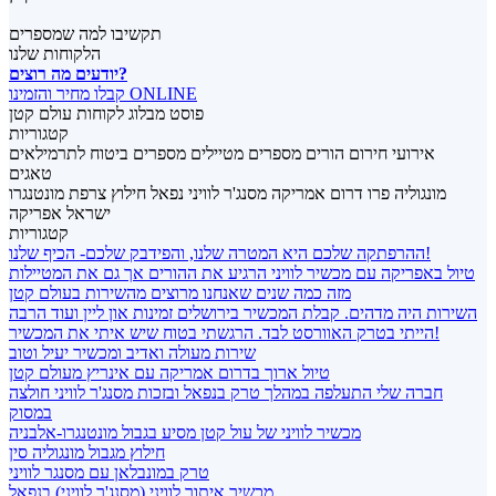
תקשיבו למה שמספרים
הלקוחות שלנו
יודעים מה רוצים?
קבלו מחיר והזמינו ONLINE
פוסט מבלוג לקוחות עולם קטן
קטגוריות
אירועי חירום
הורים מספרים
מטיילים מספרים
ביטוח לתרמילאים
טאגים
מונגוליה
פרו
דרום אמריקה
מסנג'ר לוויני
נפאל
חילוץ
צרפת
מונטנגרו
ישראל
אפריקה
קטגוריות
ההרפתקה שלכם היא המטרה שלנו, והפידבק שלכם- הכיף שלנו!
טיול באפריקה עם מכשיר לוויני הרגיע את ההורים אך גם את המטיילות
מזה כמה שנים שאנחנו מרוצים מהשירות בעולם קטן
השירות היה מדהים. קבלת המכשיר בירושלים זמינות און ליין ועוד הרבה
הייתי בטרק האוורסט לבד. הרגשתי בטוח שיש איתי את המכשיר!
שירות מעולה ואדיב ומכשיר יעיל וטוב
טיול ארוך בדרום אמריקה עם אינריץ מעולם קטן
חברה שלי התעלפה במהלך טרק בנפאל ובזכות מסנג'ר לוויני חולצה
במסוק
מכשיר לוויני של עול קטן מסיע בגבול מונטנגרו-אלבניה
חילוץ מגבול מונגוליה סין
טרק במונבלאן עם מסנגר לוויני
מכשיר איתור לוויני (מסנג'ר לוויני) בנפאל