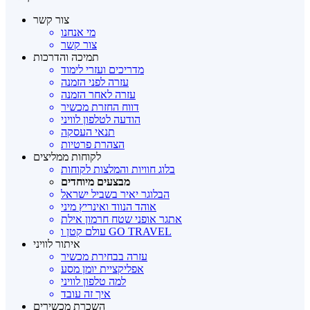
צור קשר
מי אנחנו
צור קשר
תמיכה והדרכות
מדריכים ועזרי לימוד
עזרה לפני הזמנה
עזרה לאחר הזמנה
דווח החזרת מכשיר
הודעה לטלפון לוויני
תנאי העסקה
הצהרת פרטיות
לקוחות ממליצים
בלוג חוויות והמלצות לקוחות
מבצעים מיוחדים
הבלוגר יאיר בשביל ישראל
אוהד הנווד ואינריץ מיני
אתגר אופני שטח חרמון אילת
עולם קטן ו GO TRAVEL
איתור לוויני
עזרה בבחירת מכשיר
אפליקציית יומן מסע
למה טלפון לוויני
איך זה עובד
השכרת מכשירים