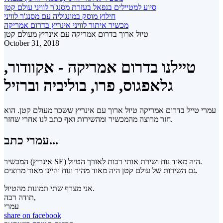
סיוע למטיילים בנפאל בעזרת מסנג'ר לוויני עולם קטן
חילוץ מוסק במונגוליה עם מסנג'ר לוויני
מכשיר איתור לוויני אינריץ בדרום אמריקה
טיול ארוך בדרום אמריקה עם אינריץ מעולם קטן
October 31, 2018
טיילנו בדרום אמריקה - אקוודור,
גלאפגוס, פרו, בוליביה וברזיל
עמרי טייל בדרום אמריקה טיול ארוך עם אינריץ ששכר מעולם קטן. הוא
חזר מרוצה מהמכשיר ומהשירות ואף כתב לנו אחרי שחזר.
עמרי כתב...
המכשיר (אינריץ SE) היה מאוד נוח ושירת אותי רבות לאורך הטיול.
גם השירות של עולם קטן היה מאוד מהיר ונוח והיינו מאוד מרוצים.
אני מצרף שתי תמונות מהטיול.
תודה רבה,
עמרי
share on facebook