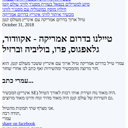
סיוע למטיילים בנפאל בעזרת מסנג'ר לוויני עולם קטן
חילוץ מוסק במונגוליה עם מסנג'ר לוויני
מכשיר איתור לוויני אינריץ בדרום אמריקה
טיול ארוך בדרום אמריקה עם אינריץ מעולם קטן
October 31, 2018
טיילנו בדרום אמריקה - אקוודור,
גלאפגוס, פרו, בוליביה וברזיל
עמרי טייל בדרום אמריקה טיול ארוך עם אינריץ ששכר מעולם קטן. הוא
חזר מרוצה מהמכשיר ומהשירות ואף כתב לנו אחרי שחזר.
עמרי כתב...
המכשיר (אינריץ SE) היה מאוד נוח ושירת אותי רבות לאורך הטיול.
גם השירות של עולם קטן היה מאוד מהיר ונוח והיינו מאוד מרוצים.
אני מצרף שתי תמונות מהטיול.
תודה רבה,
עמרי
share on facebook