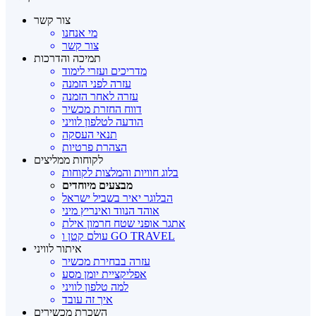
צור קשר
מי אנחנו
צור קשר
תמיכה והדרכות
מדריכים ועזרי לימוד
עזרה לפני הזמנה
עזרה לאחר הזמנה
דווח החזרת מכשיר
הודעה לטלפון לוויני
תנאי העסקה
הצהרת פרטיות
לקוחות ממליצים
בלוג חוויות והמלצות לקוחות
מבצעים מיוחדים
הבלוגר יאיר בשביל ישראל
אוהד הנווד ואינריץ מיני
אתגר אופני שטח חרמון אילת
עולם קטן ו GO TRAVEL
איתור לוויני
עזרה בבחירת מכשיר
אפליקציית יומן מסע
למה טלפון לוויני
איך זה עובד
השכרת מכשירים