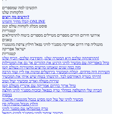
תקשיבו למה שמספרים
הלקוחות שלנו
יודעים מה רוצים?
קבלו מחיר והזמינו ONLINE
פוסט מבלוג לקוחות עולם קטן
קטגוריות
אירועי חירום
הורים מספרים
מטיילים מספרים
ביטוח לתרמילאים
טאגים
מונגוליה
פרו
דרום אמריקה
מסנג'ר לוויני
נפאל
חילוץ
צרפת
מונטנגרו
ישראל
אפריקה
קטגוריות
ההרפתקה שלכם היא המטרה שלנו, והפידבק שלכם- הכיף שלנו!
טיול באפריקה עם מכשיר לוויני הרגיע את ההורים אך גם את המטיילות
מזה כמה שנים שאנחנו מרוצים מהשירות בעולם קטן
השירות היה מדהים. קבלת המכשיר בירושלים זמינות און ליין ועוד הרבה
הייתי בטרק האוורסט לבד. הרגשתי בטוח שיש איתי את המכשיר!
שירות מעולה ואדיב ומכשיר יעיל וטוב
טיול ארוך בדרום אמריקה עם אינריץ מעולם קטן
חברה שלי התעלפה במהלך טרק בנפאל ובזכות מסנג'ר לוויני חולצה
במסוק
מכשיר לוויני של עול קטן מסיע בגבול מונטנגרו-אלבניה
חילוץ מגבול מונגוליה סין
טרק במונבלאן עם מסנגר לוויני
מכשיר איתור לוויני (מסנג'ר לוויני) בנפאל