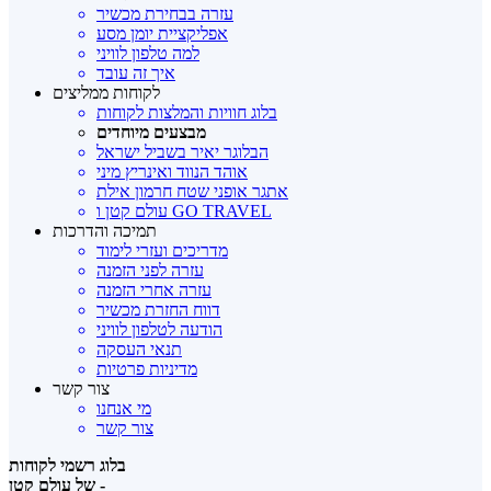
עזרה בבחירת מכשיר
אפליקציית יומן מסע
למה טלפון לוויני
איך זה עובד
לקוחות ממליצים
בלוג חוויות והמלצות לקוחות
מבצעים מיוחדים
הבלוגר יאיר בשביל ישראל
אוהד הנווד ואינריץ מיני
אתגר אופני שטח חרמון אילת
עולם קטן ו GO TRAVEL
תמיכה והדרכות
מדריכים ועזרי לימוד
עזרה לפני הזמנה
עזרה אחרי הזמנה
דווח החזרת מכשיר
הודעה לטלפון לוויני
תנאי העסקה
מדיניות פרטיות
צור קשר
מי אנחנו
צור קשר
בלוג רשמי לקוחות
של עולם קטן -