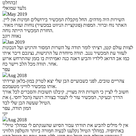
בהחלט!
גלעד שמואלי
May 2019
השירות היה מדהים. החל מקבלת המכשיר בירושלים וזמינות און ליין.
האתר נוח וברור. המפות (פונקציית הניווט במכשיר) נוחות ועזרו מאוד.
החזרת המכשיר הייתה נוחה.
נאווה ויוגב
Jan 2019
לצוות עולם קטן, רציתי לומר תודה על השרות המסור והרגיש ועל הנכונות
לעזור עת המכשיר נגנב. תודה מיוחדת על הרגישות, נציגכם דיבר איתי
כמו אב הדואג לילדיו והביע דאגה כנה ואמיתית בו בזמן שהתרחש ארוע
אחר. תודה מכל הלב ויישר כח.
עפר
Aug 2018
צהריים טובים, לפני כשבועיים הבן שלי יצא לטרק במון-בלאן וציידתי
אותו במכשיר לווייני מטעמכם.
חשוב לי לציין כי השרות היה מצויין, קיבלנו תשובות והסברים לכל אורך
הדרך ובעיקר, המכשיר עזר לי לעבור בצורה רגועה (הכל יחסי..) את
הטיול שעשה הבן שלי לבד.
המון תודה, עפר
יוני
Aug 2018
"אין לי מילים להביע את תודתי עבור הסיוע שהענקתם לי במהלך טיולי
באתיופיה. במהלך הטיול נקלענו לבעיה חמורה ביותר והטלפון הלוויני