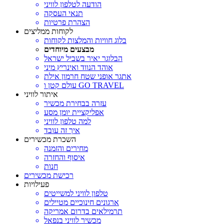
הודעה לטלפון לוויני
תנאי העסקה
הצהרת פרטיות
לקוחות ממליצים
בלוג חוויות והמלצות לקוחות
מבצעים מיוחדים
הבלוגר יאיר בשביל ישראל
אוהד הנווד ואינריץ מיני
אתגר אופני שטח חרמון אילת
עולם קטן ו GO TRAVEL
איתור לוויני
עזרה בבחירת מכשיר
אפליקציית יומן מסע
למה טלפון לוויני
איך זה עובד
השכרת מכשירים
מחירים והזמנה
איסוף והחזרה
חנות
רכישת מכשירים
פעילויות
טלפון לוויני למשייטים
ארגונים חינוכיים מטיילים
תרמילאים בדרום אמריקה
מכשיר לוויני בנפאל