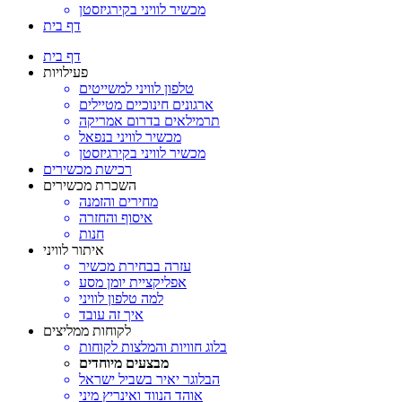
מכשיר לוויני בקירגיזסטן
דף בית
דף בית
פעילויות
טלפון לוויני למשייטים
ארגונים חינוכיים מטיילים
תרמילאים בדרום אמריקה
מכשיר לוויני בנפאל
מכשיר לוויני בקירגיזסטן
רכישת מכשירים
השכרת מכשירים
מחירים והזמנה
איסוף והחזרה
חנות
איתור לוויני
עזרה בבחירת מכשיר
אפליקציית יומן מסע
למה טלפון לוויני
איך זה עובד
לקוחות ממליצים
בלוג חוויות והמלצות לקוחות
מבצעים מיוחדים
הבלוגר יאיר בשביל ישראל
אוהד הנווד ואינריץ מיני