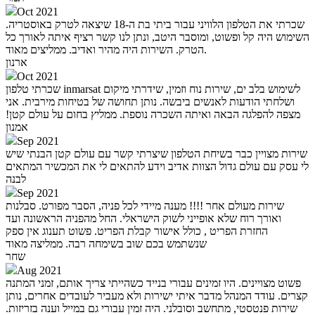
Oct 2021
שכרתי את הטלפון הלוויני עבור ביתי בת ה-18 שיצאה לטרק באוסטריה.
השימוש היה קל ופשוט, ומוסבר היטב, ונתן לנו קשר רציף איתה לאורך כל
הטרק. השירות היה מהיר ואדיב. ממליצים מאוד.
ארנון
Oct 2021
שכרתי טלפון inmarsat לשימוש בלב ים, שירות נוח וזמין, שידרתי מיקום
ושלחתי הודעות לאנשים ביבשה. נותן תחושה של בטיחות מירבית. אני
מצפה להפלגה הבאה ואיתה השכרה נוספת. ממליץ בחום על עולם קטן!‏
אמנון
Sep 2021
שירות מצויין כבר בשיחת הטלפון שיצרתי קשר עם עולם קטן הבנתי שיש
לי עסק עם עולם גדול הצוות אדיב וידע להתאים לי את המכשיר המתאים
לבנה
Sep 2021
שירות מעולם אחר !!!! מענה מיידי לכל פניה, הסבר מפורט. סבלנות
ואורך רוח שלא אופייני לשוק הישראלי. החל מהפניה הראשונה ועד
החזרת הפריט , כולל אישור קבלת הפריט. פשוט תענוג אין ספק
שנשתמש בכם שוב בשימחה רבה. ממליצה מאוד
שחר
Aug 2021
פשוט מצויינים. היו זמינים עבורי בנייד כשהייתי צריך אותם, זמני המתנה
קצרים. עודד המנהל מדבר איתי ישירות ולא מעביר לעובדים אחרים, נותן
שירות פנטסטי, מתחשב וסובלני. היה זמין עבורי גם במייל וענה בזריזות.