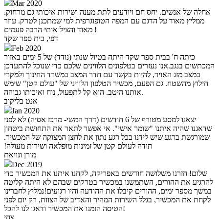
Mar 2020
אחלה של אנשים. יחס חם ויודעים לתת מענה ושירות איכותי גם מרחוק.
ממליץ מאוד על הדגם עם המפה הטופוגרפית למי שמתכנן לטרק. עוזר
מאוד והציל אותי הרבה פעמים !
דפי, בית ספר שקד
Feb 2020
כיתה ח' בבית ספר שקד היתה בטיול שנתי (נודד) של 5 ימים באזור
המכתשים בנגב.אנו נעזרים בטלפונים הלווינים שלכם כדי שנוכל להתעדכן
במצב מזג האויר, להיות בקשר עם חדר המצב במשרד החינוך ולמקרי
חילוץ מהשטח. גם הפעם, מכשיר הטלפון הלוויני של "עולם קטן" שימש
אותנו היטב. הוא קל לתפעול, נוח ואיכותו גבוהה.
אנט בליקוב
Jan 2020
יצאנו למסע מטורף של 6 חודשים (דרך המשי- מרכז אסיה) לא לפני
שדאגנו שהיה איתנו "שומר אישי". אי אפשר לתאר את התחושת ביטחון
שמורגשת ברגע שיש לידנו בכל רגע נתון את לחצן המצוקה של המכשיר.
תודה לעולם קטן של זמינות מופלאה ושירות מעולה!‏
מורן ונויאת
Dec 2019
שלום! חזרנו משלושה חודשים באפריקה, לקחנו איתנו את המכשיר כדי
להרגיע את ההורים, השתמשנו במכשיר בטרקים שבהם לא היתה קליטה
במשך מספר ימים, ההורים קיבלו את ההודעה והיו רגועים!נמליץ לחברינו
לקחת את המכשיר, בגלל השירות המהיר והאדיב של הצוות, רק יום לפני
הטיסה הזמנו את המכשיר ודאגו לנו להכל!
צחי