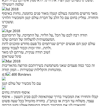
ששכרנו מעולם קטן הציל את חיינו. ללא ספק אקח גם בטיול הבא."
שלמה רוטשילד
Jul 2018
מאד מרוצים מהזמנה בעולם קטן!! מאור פנים בהזמנה, נוחות באיסוף
והחזרה. נמליץ בחום עם כל הלב על חברת עולם קטן והמכשיר הלוויני
ששכרנו.
שבי
Apr 2018
תודה רבה לכם על הכל ,על הליווי, על התמיכה, על תרומתכם
המשמעותית להצלחה של המיזם שלנו.
עולם קטן הם אנשים יקרים שנרתמים כל פעם מחדש ומוכנים לתת
ולתת.. זוהי זכות וכבוד לעבוד עימם.
שוב תודה ענקית, עזרתם לנו מאד!
סיגל שטראוס
Mar 2018
זה כבר כמה פעמים שאני משתמשת בשירותכם ומרוצה מהאדיבות
ומהנוחות והקלילות שבשירות – המון תודה.
4.9
400 Reviews
עם כל מכשיר של עולם קטן
איסוף והחזרה נוחים
קבלו והחזירו את המכשיר בדרך שמתאימה לכם סביב השעון – איסוף
עצמי, משלוח עד הבית או בנתב"ג. בחזרה מהטיול בכל שעה פשוט
השאירו לנו את המכשיר בשדה התעופה/אצלנו וסעו הביתה!