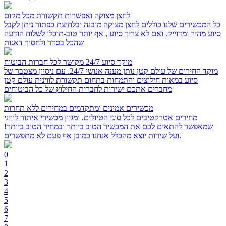
לחצן מצוקה ואפשרות תקשורת מכל מקום
כל המכשירים שלנו כוללים לחצן מצוקה מובנה ובלחיצת כפתור ניתן לקבל
סיוע מהיר ומדוייק. ואם לא צריך סיוע , אף יותר טוב-תוכלו לשלוח הודעה
שהכל בסדר ולחסוך דאגות
מוקד סיוע 24/7 מקושר לכל חברות הביטוח
מוקד החירום של עולם קטן נותן מענה אנושי 24/7. עם ניסיון מצטבר של
סיוע במאות חילוצים והתמחות בתחום תקשורת לווינית עולם קטן
מחברים אתכם ישירות לחברות החילוץ של כל הביטוחים
מכשירים אמינים ומתקדמים במחירים ללא תחרות
מחירים אטרקטיבים לכל סוגי הטיולים, ומגוון מכשירי איתור לוויני
שמאפשר להתאים לכם את המכשיר הטוב ביותר ובמחיר הטוב ביותר!
ועל שירות יוצא מהכלל אנחנו כמובן אף פעם לא מתפשרים.
0
1
2
3
4
5
6
7