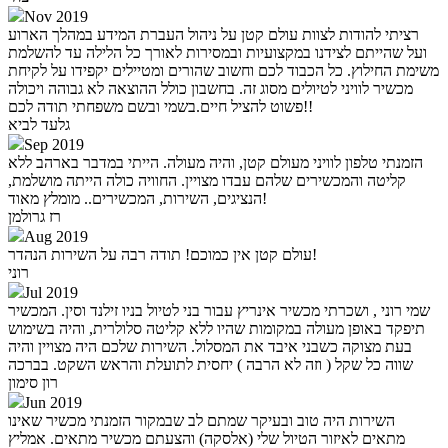
Nov 2019
רציתי להודות לצוות עולם קטן על ניהול העברת המידע במהלך הארוע
ועל שהייתם לצידנו במקצועיות ובמסירות לאורך כל הלילה עד להשלמת
משימת החילוץ. כל הכבוד לכם וחשוב שהורים ומטיילים יקפידו על לקיחת
מכשיר לוויני לטיולים מסוג זה. בחשבון כולל ההוצאה לא גבוהה ויכולה
פשוט להציל חיים.בשמי ובשם משפחתי תודה לכם!!
גלעד לביא
Sep 2019
הזמנתי טלפון לוויני מעולם קטן, והיה מעולה. הייתי במדבר בארהב ללא
קליטה והמכשירים שלהם עבדו מצויין. החוויה כולה הייתה מושלמת,
הנציגים, השירות, המכשירים.. מומלץ מאוד!
רז גרולמן
Aug 2019
עולם קטן אין כמוכם! תודה רבה על השירות הנהדר!
רוני
Jul 2019
שמי רוני , ושכרתי מכשיר אינריץ עבור בני לטיול בניו זילנד וסין. המכשיר
תיפקד באופן מעולה במקומות שהיו ללא קליטה סלולרית, והיה בשימוש
בעת מצוקה כשבני איבד את המסלול. השירות שלכם היה מצויין והיה
שווה כל שקל ( וזה לא הרבה ) יחסית לתועלת והראש השקט. בברכה
רון סימון
Jun 2019
השירות היה טוב ובעיקר שמתם לב שבמקור הזמנתי מכשיר שאינו
מתאים לאיזור הטיול שלי (אלסקה) והצעתם מכשיר מתאים. אמליץ