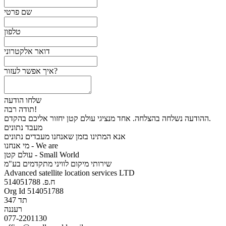
שם פרטי
טלפון
דואר אלקטרוני
איך אפשר לעזור?
שלחו הודעה
תודה רבה!
ההודעה נשלחה בהצלחה. אחד מנציגי עולם קטן יחזור אליכם בהקדם.
מעבד נתונים
אנא המתינו בזמן שאנחנו מעבדים נתונים
מי אנחנו - We are
עולם קטן - Small World
שירותי מיקום לוויני מתקדמים בע"מ
Advanced satellite location services LTD
ח.פ. 514051788
Org Id 514051788
תד 347
רעננה
077-2201130