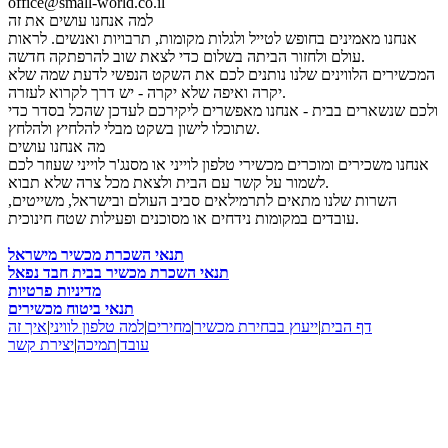
office@small-world.co.il
למה אנחנו עושים את זה
אנחנו מאמינים בחופש לטייל ולגלות מקומות, תרבויות ואנשים. לראות
עולם ולחזור הביתה בשלום כדי לצאת שוב להרפתקה חדשה.
המכשירים הלווינים שלנו נותנים לכם את השקט הנפשי לדעת שמה שלא
יקרה ואיפה שלא יקרה - יש דרך לקרוא לעזרה.
ולכם שנשארים בבית - אנחנו מאפשרים ליקירכם לעדכן שהכל בסדר כדי
שתוכלו לישון בשקט מבלי להלחיץ ולהלחץ.
מה אנחנו עושים
אנחנו משכירים ומוכרים מכשירי טלפון לוייני או מסנג'ר לוייני שעוזר לכם
לשמור על קשר עם הבית ולצאת מכל צרה שלא תבוא.
השרות שלנו מתאים לתרמילאים סביב העולם ובישראל, משייטים,
עובדים במקומות נידחים או מסוכנים ופעילות שטח חינוכית.
תנאי השכרת מכשיר מישראל
תנאי השכרת מכשיר בבית חבד נפאל
מדיניות פרטיות
תנאי ביטוח מכשירים
דף הבית
|
ייעוץ בבחירת מכשיר
|
מחירים
|
למה טלפון לוויני
|
איך זה
עובד
|
תמיכה
|
יצירת קשר