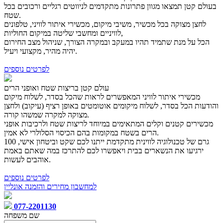
בעולם קטן תמצאו מגוון פתרונות מתקדמים לניווטים רגליים ורכובים בכל
שטח.
לחצן מצוקה בכל מכשיר, משיבי מיקום, מכשירי איתור לוויני, טלפונים
לוויניים ומחשבי שליטה במיקום החוליות,
הכל על מנת שתמיד תהיו במעקב ובמקרה הצורך, שניהול מצב החירום
יהיה מהיר, מקצועי ויעיל.
לפרטים נוספים
עולם קטן בריצות שטח ואופני הרים
מכשירי איתור לוויני המאפשרים לראות שהכל בסדר, לשלוח מיקום
והודעות הכל בסדר, לשלוח מיקומים אוטומטים באופן רציף (עיקוב) ולחצן
מצוקה למקרה שמשהו קורה.
מכשירים קטנים וקלים המתאימים במיוחד לריצות שטח ולרכיבות אופני
הרים בשטח במקומות בהם הכיסוי הסלולרי לא אמין.
100 גרם של טכנולוגיה לווינית מתקדמת ייתנו לכם שקט וביטחון אישי,
ירגיעו את הנשארים בבית ויאפשרו לכם להתרכז במה שאתם באמת
אוהבים לעשות.
לפרטים נוספים
למחשבון מחירים והזמנה אונליין
077-2201130
שם משפחה