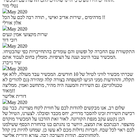
וההורים היו רגועים כי היינו שולחים להם הודעות עם המכשיר.
נטלי מור
May 2020
מדהימים , שירות אדיב ואישי , תודה רבה לכם על הכל !!
אלון אורלי
May 2020
שרות מקצועי אמין ונעים
רובי דוד
May 2020
התקשורת עם החברה קל ופשוט והם עומדים בהתחייבויות כפי שהבטיחו.
המכשיר עבד היטב וענה על הציפיות. מומלץ בחום לעבוד אתם.
שיר נייברג
May 2020
שכרתי מכשיר לוויני לטיול של 10 חודשים. המכשיר עבד מעולה, ללא אף
תקלה, וההודעות ממני הגיעו למשפחה בצורה קלה ומהירה (גם להורים לא
טכנולוגיים). גם השירות והמענה היה מהיר, מתחשב ואמין. ממליצה
מאוד!!
דורית אלישר
May 2020
שלום רב, אנו מבקשים להודות לכם על חווית לקוח מצויינת. כבר עם
רכישת השירות זכינו להסבר מדוייק, יחס מכבד וסובלני. לצערנו, הטיול של
הבן נקטע עקב מגפת הקורונה. לאור זאת הזדכנו על המכשיר מוקדם
מהצפוי. הבנתכם את המצב, היושר בו נהגתם בנו בהחזרת הכסף ששילמנו
לכם ראוי לכל שבח. חברות גדולות מכם לא עשו כן. שמחנו להיות בין קהל
לקוחותיכם. תודות והערכה רבה, עזרא ודורית אלישר.