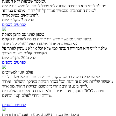
למספר שבועות ללא הטענה.
מסנג'ר לוויני היא הבחירה הנבונה למי שיכל לוותר על תקשורת קולית
לטובת התכתבות במכשיר עמיד קל וזול יותר -
מתאים במיוחד
לתרמילאים בטיול ארוך.
החל מ 7 שקלים ליום
לפרטים נוספים
טלפון לוויני עם לחצן מצוקה
טלפון לוויני מאפשר תקשורת קולית בנוסף להודעות טקסט.
הוא מעט גדול יותר ממסנג'ר לוויני ועולה קצת יותר.
טלפון לוויני היא הבחירה הנבונה למי שלא יכל או לא מעוניין לוותר על
תקשורת קולית בשעת הצורך.
החל מ 20 שקלים ליום
לפרטים נוספים
עולם קטן למשייטים
לצאת לכל הפלגה בראש שקט, עם כל הייתרונות של טלפון לוויני.
מאפשר שליחת מיקום והודעת הכל בסדר הביתה במהלך ההפלגה, איתור
לוויני בים, עיקוב אחרי מיקומכם ובדיקת תחזית מזג אויר.
בנוסף, תיהנו מכיסוי מלא במרכז התיאום וההצלה בים RCC חיפה -
שירות ייחודי לעולם קטן, ובחינם.
לפרטים נוספים
עולם קטן בסדרות שטח, מסעות אופניים ותחרויות