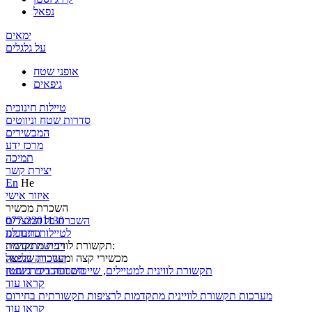
נפאל
ימאים
על גלגלים
אופני שטח
גיפאים
טיילות חינוכית
סדרות שטח וניווטים
המכשירים
מרכז ידע
תמיכה
יצירת קשר
En
He
איזור אישי
השכרת מכשיר
השכרת כל המוצרים
077-2201130
לטיילות חינוכית
כתבו לנו
תקשורת לווינית מתקדמת:
רכישת מכשיר
השכרה בנפאל
מכשירי קצה ומערכות שליטה
השכרה בקירגיזסטן
תקשורת לווינית למטיילים, שייטים ועובדים בשטח
קראו עוד
מערכות תקשורת לוויינית מתקדמות לרציפות תקשורתית בחירום
קראו עוד