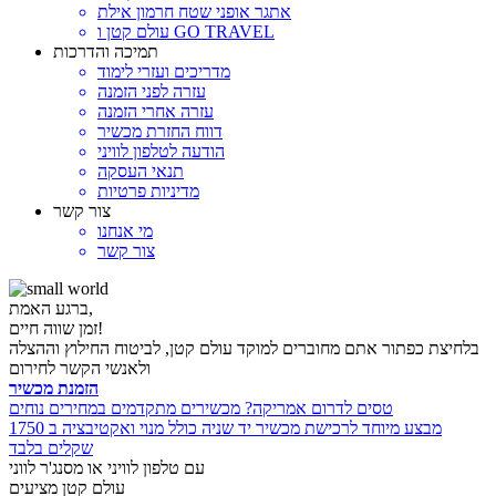
אתגר אופני שטח חרמון אילת
עולם קטן ו GO TRAVEL
תמיכה והדרכות
מדריכים ועזרי לימוד
עזרה לפני הזמנה
עזרה אחרי הזמנה
דווח החזרת מכשיר
הודעה לטלפון לוויני
תנאי העסקה
מדיניות פרטיות
צור קשר
מי אנחנו
צור קשר
ברגע האמת,
זמן שווה חיים!
בלחיצת כפתור אתם מחוברים למוקד עולם קטן, לביטוח החילוץ וההצלה
ולאנשי הקשר לחירום
הזמנת מכשיר
טסים לדרום אמריקה? מכשירים מתקדמים במחירים נוחים
מבצע מיוחד לרכישת מכשיר יד שניה כולל מנוי ואקטיבציה ב 1750
שקלים בלבד
עם טלפון לוויני או מסנג'ר לווני
עולם קטן מציעים