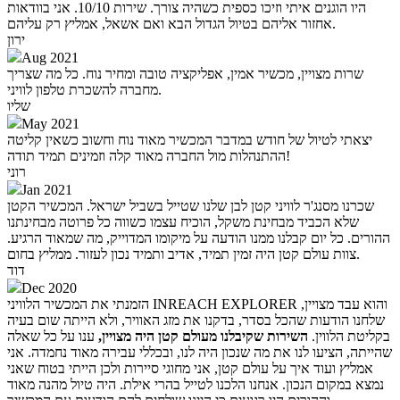
היו הוגנים איתי וזיכו כספית כשהיה צורך. שירות 10/10. אני בוודאות
אחזור אליהם בטיול הגדול הבא ואם אשאל, אמליץ רק עליהם.
ירון
Aug 2021
שרות מצויין, מכשיר אמין, אפליקציה טובה ומחיר נוח. כל מה שצריך
מחברה להשכרת טלפון לוויני.
שליו
May 2021
יצאתי לטיול של חודש במדבר המכשיר מאוד נוח וחשוב כשאין קליטה
ההתנהלות מול החברה מאוד קלה וזמינים תמיד תודה!
רוני
Jan 2021
שכרנו מסנג'ר לוויני קטן לבן שלנו שטייל בשביל ישראל. המכשיר הקטן
שלא הכביד מבחינת משקל, הוכיח עצמו כשווה כל פרוטה מבחינתנו
ההורים. כל יום קבלנו ממנו הודעה על מיקומו המדוייק, מה שמאוד הרגיע.
צוות עולם קטן היה זמין תמיד, אדיב ותמיד נכון לעזור. ממליץ בחום.
דוד
Dec 2020
הזמנתי את המכשיר הלוויני INREACH EXPLORER והוא עבד מצויין,
שלחנו הודעות שהכל בסדר, בדקנו את מזג האוויר, ולא הייתה שום בעיה
בקליטת הלווין.
השירות שקיבלנו מעולם קטן היה מצויין,
ענו על כל שאלה
שהייתה, הציעו לנו את מה שנכון היה לנו, ובכללי עבירה מאוד נחמדה. אני
אמליץ ועוד איך על עולם קטן, אני מחוגי סיירות ולכן הייתי בטוח שאני
נמצא במקום הנכון. אנחנו הלכנו לטייל בהרי אילת. היה טיול מהנה מאוד