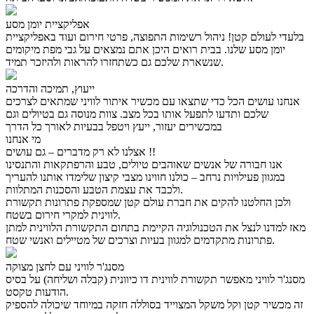
אפליקציית יומן מסע
בלעדי לעולם קטן! ניהול רשימות התפוצה, פרטי חירום ועוד באפליקציית
יומן מסע שלנו. בבית רואים היכן אתם נמצאים על גבי מפת מיקומים
שנשארת שלכם גם כשתחזרו להראות ולהיזכר תמיד.
ייעוץ, תמיכה והדרכה
אנחנו עושים הכל כדי שתצאו עם מכשיר איתור לוויני שמתאים לצרכים
שלכם ותדעו לתפעל אותו בכל מצב. צוות מנוסה גם בטיולים וגם
במכשירים יעזור, ייעץ ויטפל בבעיות לאורך כל הדרך
מי אנחנו
אצלנו לא רק מדברים – גם עושים !!
אנו חבורה של אנשים שאוהבים טיולים, טבע והרפתקאות והתנסינו
במגוון פעילויות נרחב – כולנו חווינו מצבי קיצון שלימדו אותנו להעריך
ולכבד את עצמת הטבע והסכנות המתלוות.
ולכן החלטנו להקים את חברת עולם קטן שמספקת פתרונות תקשורת
לווינית למקרי חירום בשטח.
מאז למדנו לנצל את הטכנולוגיה הקיימת בתחום התקשורת הלווינית למתן
פתרונות מתקדמים למגוון בעיות וצרכים של מטיילים ואנשי שטח.
מסנג'ר לוויני עם לחצן מצוקה
מסנג'ר לוויני מאפשר תקשורת לווינית דו כיוונית (קבלה ושליחה) על בסיס
הודעות טקסט.
זה מכשיר קטן וקל משקל המצוייד בסוללה חזקה במיוחד שיכולה להספיק