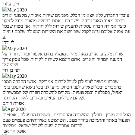
חיים עוזרי
May 2020
עובדי החברה, ללא יוצא מן הכלל, מפגינים שירות איכותי, מקצועי ואדיב
ברמה מאוד מאוד גבוהה. יישר כח ! אתם בהחלט מהווים מודל לחיקוי
כיצד אמורה חברה עסקית להעניק שירות ללקוחותיה. אני בטוח שבכל
עת אפנה אליכם ע"מ לקבל שוב ושוב את השירות המעולה שלכם ! חיים
ע.
לי ורדי
May 2020
שרות מקצועי אדיב מאד ומהיר. מומלץ בחום אלעזר ועודד, תודה על
המענה המהיר והאדיב. אתם דוגמא לשירות לקוחות שכל עסק צריך
שיהיה לו
רפי בן דוד
May 2020
שכרנו מכשיר לוויני לבן לטיול לדרום אמריקה. אנשי החברה תמכו
בהסברים ובכל שאלה, לפני הטיול, סייעו לנו בכל נושא שהעלנו בזמן
הטיול, בסבלנות ובמקצועיות! מקווים להשכרה חוזרת של המכשירים
שלהם לטיולים הבאים ובקרוב, לאחר הקורונה...
אפרת רותם
Apr 2020
הכל היה מצוין . תהליך ההשכרה וההסברים , פשטות ההפעלה , אופציות
תפעול באתר והתמיכה בחדר מצב . השתמשנו בשירותיהם פעמיים פעם
לדרום אמריקה ופעם לשביל ישראל. ממליצה .
אופק הר אבן