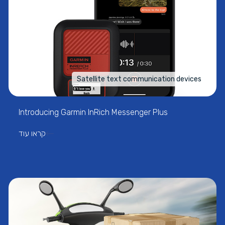
Satellite text communication devices
Introducing Garmin InRich Messenger Plus
קראו עוד