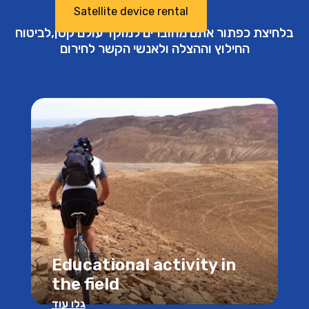
Satellite device rental
בלחיצת כפתור אתם מחוברים למוקד עולם קטן,לביטוח
החילוץ וההצלה ולאנשי הקשר לחירום
Educational activity in
the field
גלו עוד