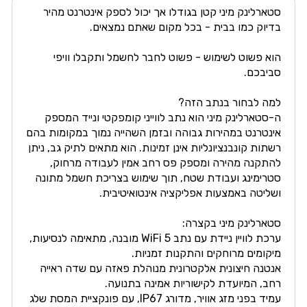
סטארלינק מיני קטן בגודלו אך יכול לספק אינטרנט מהיר
בדיוק כמו בבית - בכל מקום שאתם נמצאים.
הוא פשוט לשימוש - פשוט לחבר לחשמל ותקבלו וויפי
סביבכם.
למה לבחור בנתב הזה?
ה-סטארלינק מיני הוא נתב לווייני קומפקטי ונייד המספק
אינטרנט במהירות גבוהה ובזמן השהייה נמוך במקומות בהם
רשתות קונבנציונליות אינן זמינות. הוא מתאים לתיק גב, ניתן
להתקנה מהירה ומספק פס רחב אמין לעבודה מרחוק,
סטרימינג ועבודת שטח, תוך שימוש בצריכת חשמל מתונה
ושליטה באמצעות אפליקציה אינטואיטיבית.
סטארלינק מיני בקצרה:
ערכת לוויין ניידת עם נתב WiFi 5 מובנה, מתאימה לנסיעות,
מיקומים מרוחקים והתקנות זמניות.
אנטנה חיצונית אלקטרונית מנוהלת פאזה עם שדה ראייה
רחב, המיועדת לקישוריות אמינה בתנועה.
עמיד בפני מזג אוויר, מדורג IP67, עם פונקציית המסת שלג