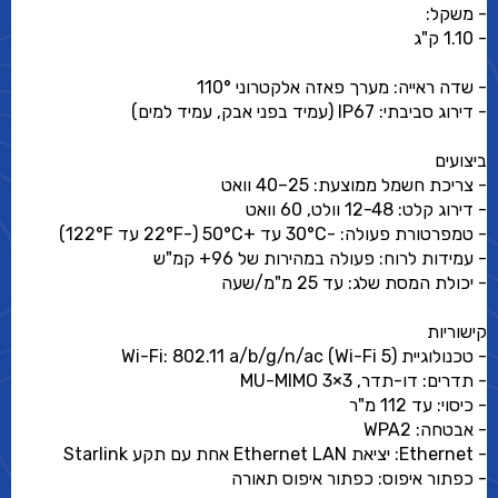
- משקל:
- 1.10 ק"ג
- שדה ראייה: מערך פאזה אלקטרוני 110°
- דירוג סביבתי: IP67 (עמיד בפני אבק, עמיד למים)
ביצועים
- צריכת חשמל ממוצעת: 25–40 וואט
- דירוג קלט: 12-48 וולט, 60 וואט
- טמפרטורת פעולה: -30°C עד +50°C (-22°F עד 122°F)
- עמידות לרוח: פעולה במהירות של 96+ קמ"ש
- יכולת המסת שלג: עד 25 מ"מ/שעה
קישוריות
- טכנולוגיית Wi-Fi: 802.11 a/b/g/n/ac (Wi-Fi 5)
- תדרים: דו-תדר, 3×3 MU-MIMO
- כיסוי: עד 112 מ"ר
- אבטחה: WPA2
- Ethernet: יציאת Ethernet LAN אחת עם תקע Starlink
- כפתור איפוס: כפתור איפוס תאורה