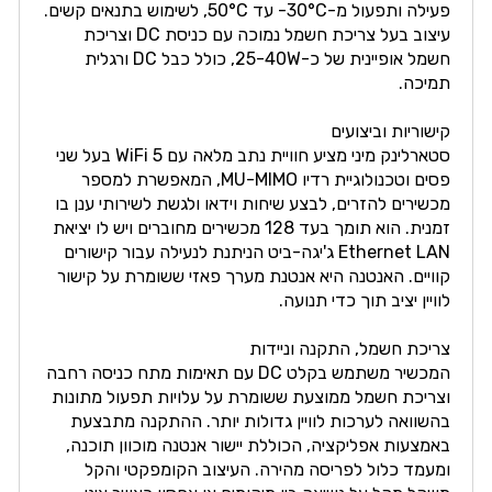
פעילה ותפעול מ-30°C- עד 50°C, לשימוש בתנאים קשים.
עיצוב בעל צריכת חשמל נמוכה עם כניסת DC וצריכת
חשמל אופיינית של כ-25-40W, כולל כבל DC ורגלית
תמיכה.
קישוריות וביצועים
סטארלינק מיני מציע חוויית נתב מלאה עם WiFi 5 בעל שני
פסים וטכנולוגיית רדיו MU-MIMO, המאפשרת למספר
מכשירים להזרים, לבצע שיחות וידאו ולגשת לשירותי ענן בו
זמנית. הוא תומך בעד 128 מכשירים מחוברים ויש לו יציאת
Ethernet LAN ג'יגה-ביט הניתנת לנעילה עבור קישורים
קוויים. האנטנה היא אנטנת מערך פאזי ששומרת על קישור
לוויין יציב תוך כדי תנועה.
צריכת חשמל, התקנה וניידות
המכשיר משתמש בקלט DC עם תאימות מתח כניסה רחבה
וצריכת חשמל ממוצעת ששומרת על עלויות תפעול מתונות
בהשוואה לערכות לוויין גדולות יותר. ההתקנה מתבצעת
באמצעות אפליקציה, הכוללת יישור אנטנה מוכוון תוכנה,
ומעמד כלול לפריסה מהירה. העיצוב הקומפקטי והקל