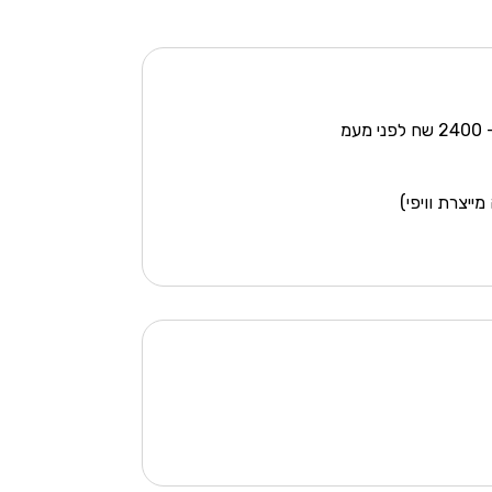
מ
ייצרת וויפי)