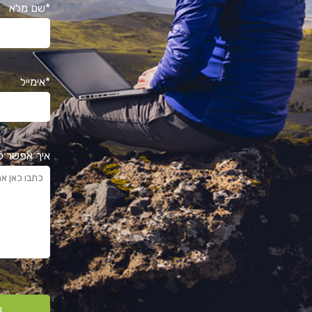
*שם מלא
*אימייל
איך אפשר ל
ש