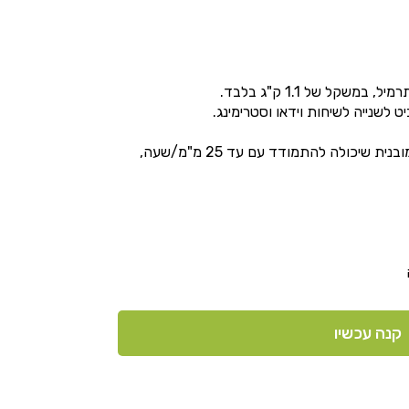
משקל של 1.1 ק"ג בלבד.
דירוג IP67 ופונקציית המסת שלגים מובנית שיכולה להתמודד עם עד 25 מ"מ/שעה,
קנה עכשיו