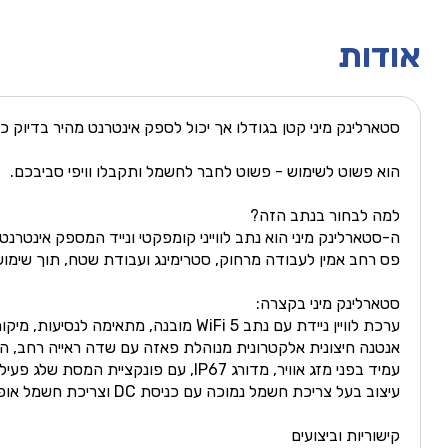
אודות
סטארלינק מיני קטן בגודלו אך יכול לספק אינטרנט מהיר בדיוק 
הוא פשוט לשימוש - פשוט לחבר לחשמל ותקבלו וויפי סביבכם.
למה לבחור בנתב הזה?
ה-סטארלינק מיני הוא נתב לווייני קומפקטי ונייד המספק אינטרנ
פס רחב אמין לעבודה מרחוק, סטרימינג ועבודת שטח, תוך שימו
סטארלינק מיני בקצרה:
ערכת לוויין ניידת עם נתב WiFi 5 מובנה, מתאימה לנסיעות, מיקומים מרוחקים והתקנות זמניות.
אנטנה חיצונית אלקטרונית מנוהלת פאזה עם שדה ראייה רחב, המ
עמיד בפני מזג אוויר, מדורג IP67, עם פונקציית המסת שלג פעילה ותפעול מ-30°C- עד 50°C, לשימוש בתנאים קשים.
עיצוב בעל צריכת חשמל נמוכה עם כניסת DC וצריכת חשמל אופיינית של כ-25-40W, כולל כבל DC ורגלית תמיכה.
קישוריות וביצועים