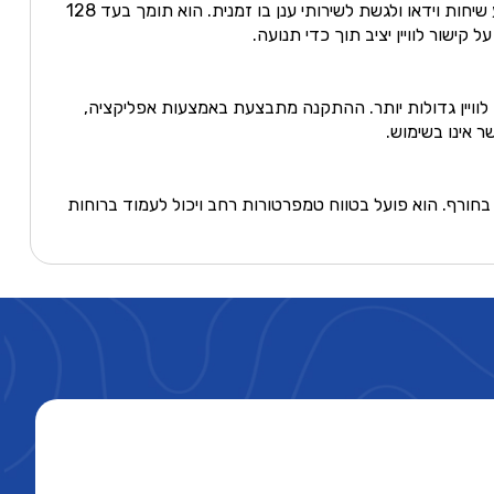
סטארלינק מיני מציע חוויית נתב מלאה עם WiFi 5 בעל שני פסים וטכנולוגיית רדיו MU-MIMO, המאפשרת למספר מכשירים להזרים, לבצע שיחות וידאו ולגשת לשירותי ענן בו זמנית. הוא תומך בעד 128
ערכות לוויין גדולות יותר. ההתקנה מתבצעת באמצעות אפליקציה,
 אינו בשימוש.
י לשמור על ביצועים במהלך שימוש בחורף. הוא פועל בטווח טמפרטורות רחב ויכול לעמוד ברוחות