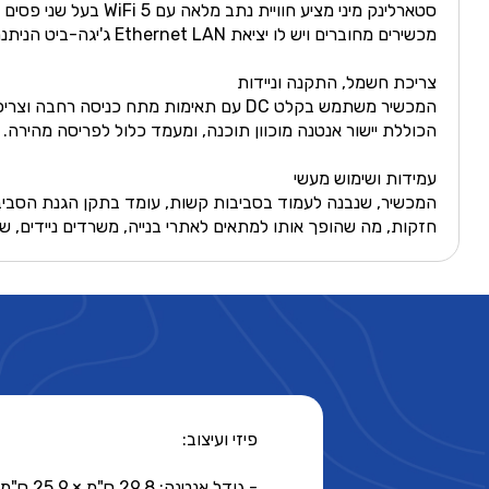
מכשירים מחוברים ויש לו יציאת Ethernet LAN ג'יגה-ביט הניתנת לנעילה עבור קישורים קוויים. האנטנה היא אנטנת מערך פאזי ששומרת על קישור לוויין יציב תוך כדי תנועה.
צריכת חשמל, התקנה וניידות
המכשיר משתמש בקלט DC עם תאימות מתח 
הכוללת יישור אנטנה מוכוון תוכנה, ומעמד כלול לפריסה מהירה. 
עמידות ושימוש מעשי
חזקות, מה שהופך אותו למתאים לאתרי בנייה, משרדים ניידים, שירו
פיזי ועיצוב:
- גודל אנטנה: 29.8 ס"מ × 25.9 ס"מ