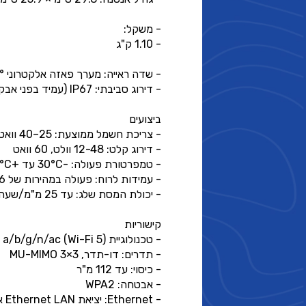
- משקל:
- 1.10 ק"ג
- שדה ראייה: מערך פאזה אלקטרוני 110°
- דירוג סביבתי: IP67 (עמיד בפני אבק, עמיד למים)
ביצועים
- צריכת חשמל ממוצעת: 25–40 וואט
- דירוג קלט: 12-48 וולט, 60 וואט
- טמפרטורת פעולה: -30°C עד +50°C (-22°F עד 122°F)
- עמידות לרוח: פעולה במהירות של 96+ קמ"ש
- יכולת המסת שלג: עד 25 מ"מ/שעה
קישוריות
- טכנולוגיית Wi-Fi: 802.11 a/b/g/n/ac (Wi-Fi 5)
- תדרים: דו-תדר, 3×3 MU-MIMO
- כיסוי: עד 112 מ"ר
- אבטחה: WPA2
- Ethernet: יציאת Ethernet LAN אחת עם תקע Starlink