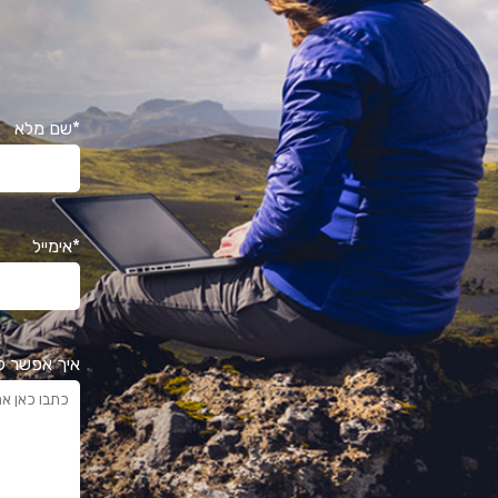
*שם מלא
*אימייל
איך אפשר ל