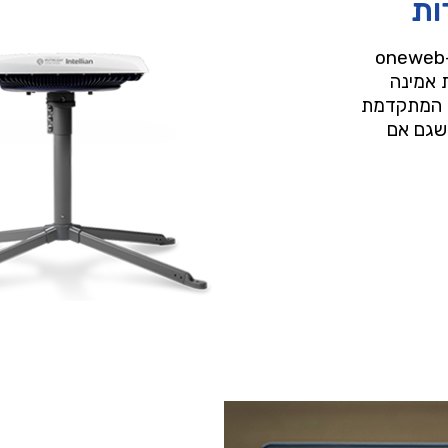
ות
התשתית הלוויינית לאינטרנט ולטלפוניה מבית starlink ו-oneweb
 אמינה
יה המתקדמת
שגם אם