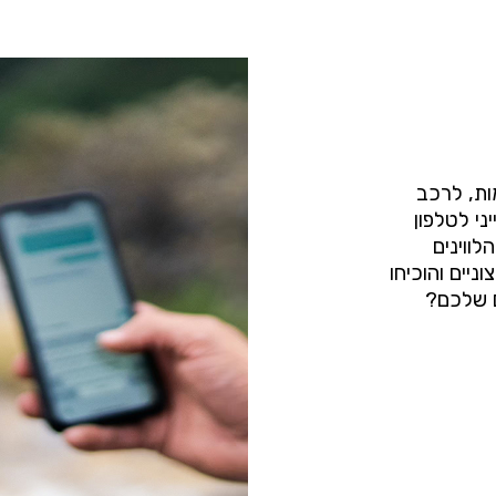
מות, לרכב
יני לטלפון
ווינים
יים והוכיחו
ם שלכם?