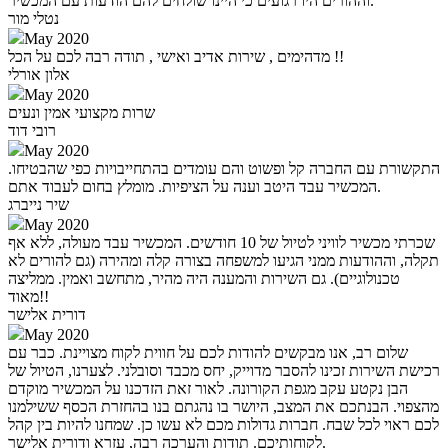
וההורים היו רגועים כי היינו שולחים להם הודעות עם המכשיר.
נטלי מור
May 2020
מדהימים , שירות אדיב ואישי , תודה רבה לכם על הכל !!
אלון אורלי
May 2020
שרות מקצועי אמין ונעים
רובי דוד
May 2020
התקשורת עם החברה קל ופשוט והם עומדים בהתחייבויות כפי שהבטיחו.
המכשיר עבד היטב וענה על הציפיות. מומלץ בחום לעבוד אתם.
שיר נייברג
May 2020
שכרתי מכשיר לוויני לטיול של 10 חודשים. המכשיר עבד מעולה, ללא אף
תקלה, וההודעות ממני הגיעו למשפחה בצורה קלה ומהירה (גם להורים לא
טכנולוגיים). גם השירות והמענה היה מהיר, מתחשב ואמין. ממליצה
מאוד!!
דורית אלישר
May 2020
שלום רב, אנו מבקשים להודות לכם על חווית לקוח מצויינת. כבר עם
רכישת השירות זכינו להסבר מדוייק, יחס מכבד וסובלני. לצערנו, הטיול של
הבן נקטע עקב מגפת הקורונה. לאור זאת הזדכנו על המכשיר מוקדם
מהצפוי. הבנתכם את המצב, היושר בו נהגתם בנו בהחזרת הכסף ששילמנו
לכם ראוי לכל שבח. חברות גדולות מכם לא עשו כן. שמחנו להיות בין קהל
לקוחותיכם. תודות והערכה רבה, עזרא ודורית אלישר.