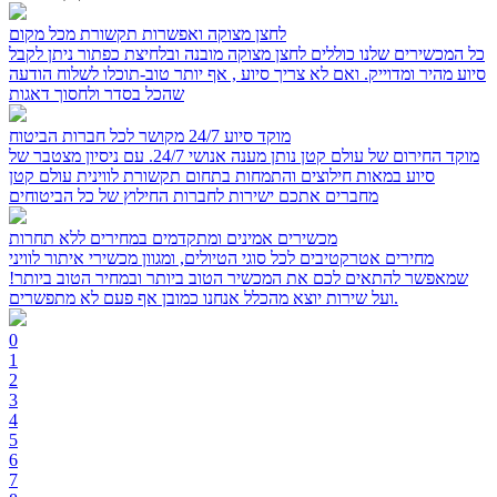
לחצן מצוקה ואפשרות תקשורת מכל מקום
כל המכשירים שלנו כוללים לחצן מצוקה מובנה ובלחיצת כפתור ניתן לקבל
סיוע מהיר ומדוייק. ואם לא צריך סיוע , אף יותר טוב-תוכלו לשלוח הודעה
שהכל בסדר ולחסוך דאגות
מוקד סיוע 24/7 מקושר לכל חברות הביטוח
מוקד החירום של עולם קטן נותן מענה אנושי 24/7. עם ניסיון מצטבר של
סיוע במאות חילוצים והתמחות בתחום תקשורת לווינית עולם קטן
מחברים אתכם ישירות לחברות החילוץ של כל הביטוחים
מכשירים אמינים ומתקדמים במחירים ללא תחרות
מחירים אטרקטיבים לכל סוגי הטיולים, ומגוון מכשירי איתור לוויני
שמאפשר להתאים לכם את המכשיר הטוב ביותר ובמחיר הטוב ביותר!
ועל שירות יוצא מהכלל אנחנו כמובן אף פעם לא מתפשרים.
0
1
2
3
4
5
6
7