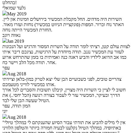
בהחלט!
גלעד שמואלי
May 2019
השירות היה מדהים. החל מקבלת המכשיר בירושלים וזמינות און ליין.
האתר נוח וברור. המפות (פונקציית הניווט במכשיר) נוחות ועזרו מאוד.
החזרת המכשיר הייתה נוחה.
נאווה ויוגב
Jan 2019
לצוות עולם קטן, רציתי לומר תודה על השרות המסור והרגיש ועל הנכונות
לעזור עת המכשיר נגנב. תודה מיוחדת על הרגישות, נציגכם דיבר איתי
כמו אב הדואג לילדיו והביע דאגה כנה ואמיתית בו בזמן שהתרחש ארוע
אחר. תודה מכל הלב ויישר כח.
עפר
Aug 2018
צהריים טובים, לפני כשבועיים הבן שלי יצא לטרק במון-בלאן וציידתי
אותו במכשיר לווייני מטעמכם.
חשוב לי לציין כי השרות היה מצויין, קיבלנו תשובות והסברים לכל אורך
הדרך ובעיקר, המכשיר עזר לי לעבור בצורה רגועה (הכל יחסי..) את
הטיול שעשה הבן שלי לבד.
המון תודה, עפר
יוני
Aug 2018
"אין לי מילים להביע את תודתי עבור הסיוע שהענקתם לי במהלך טיולי
באתיופיה. במהלך הטיול נקלענו לבעיה חמורה ביותר והטלפון הלוויני