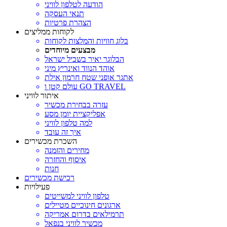
הודעה לטלפון לוויני
תנאי העסקה
הצהרת פרטיות
לקוחות ממליצים
בלוג חוויות והמלצות לקוחות
מבצעים מיוחדים
הבלוגר יאיר בשביל ישראל
אוהד הנווד ואינריץ מיני
אתגר אופני שטח חרמון אילת
עולם קטן ו GO TRAVEL
איתור לוויני
עזרה בבחירת מכשיר
אפליקציית יומן מסע
למה טלפון לוויני
איך זה עובד
השכרת מכשירים
מחירים והזמנה
איסוף והחזרה
חנות
רכישת מכשירים
פעילויות
טלפון לוויני למשייטים
ארגונים חינוכיים מטיילים
תרמילאים בדרום אמריקה
מכשיר לוויני בנפאל