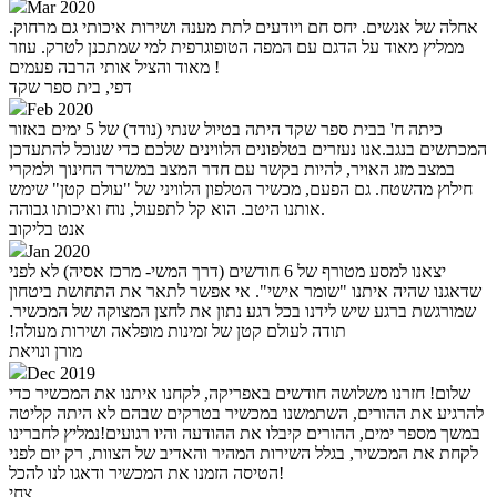
Mar 2020
אחלה של אנשים. יחס חם ויודעים לתת מענה ושירות איכותי גם מרחוק.
ממליץ מאוד על הדגם עם המפה הטופוגרפית למי שמתכנן לטרק. עוזר
מאוד והציל אותי הרבה פעמים !
דפי, בית ספר שקד
Feb 2020
כיתה ח' בבית ספר שקד היתה בטיול שנתי (נודד) של 5 ימים באזור
המכתשים בנגב.אנו נעזרים בטלפונים הלווינים שלכם כדי שנוכל להתעדכן
במצב מזג האויר, להיות בקשר עם חדר המצב במשרד החינוך ולמקרי
חילוץ מהשטח. גם הפעם, מכשיר הטלפון הלוויני של "עולם קטן" שימש
אותנו היטב. הוא קל לתפעול, נוח ואיכותו גבוהה.
אנט בליקוב
Jan 2020
יצאנו למסע מטורף של 6 חודשים (דרך המשי- מרכז אסיה) לא לפני
שדאגנו שהיה איתנו "שומר אישי". אי אפשר לתאר את התחושת ביטחון
שמורגשת ברגע שיש לידנו בכל רגע נתון את לחצן המצוקה של המכשיר.
תודה לעולם קטן של זמינות מופלאה ושירות מעולה!‏
מורן ונויאת
Dec 2019
שלום! חזרנו משלושה חודשים באפריקה, לקחנו איתנו את המכשיר כדי
להרגיע את ההורים, השתמשנו במכשיר בטרקים שבהם לא היתה קליטה
במשך מספר ימים, ההורים קיבלו את ההודעה והיו רגועים!נמליץ לחברינו
לקחת את המכשיר, בגלל השירות המהיר והאדיב של הצוות, רק יום לפני
הטיסה הזמנו את המכשיר ודאגו לנו להכל!
צחי