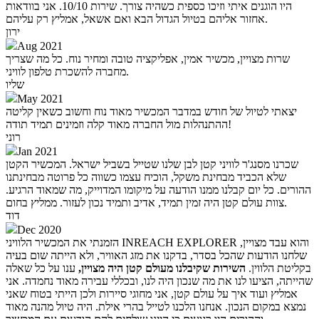
היו הוגנים איתי וזיכו כספית כשהיה צורך. שירות 10/10. אני בוודאות
אחזור אליהם בטיול הגדול הבא ואם אשאל, אמליץ רק עליהם.
ירון
Aug 2021
שרות מצויין, מכשיר אמין, אפליקציה טובה ומחיר נוח. כל מה שצריך
מחברה להשכרת טלפון לוויני.
שליו
May 2021
יצאתי לטיול של חודש במדבר המכשיר מאוד נוח וחשוב כשאין קליטה
ההתנהלות מול החברה מאוד קלה וזמינים תמיד תודה!
רוני
Jan 2021
שכרנו מסנג'ר לוויני קטן לבן שלנו שטייל בשביל ישראל. המכשיר הקטן
שלא הכביד מבחינת משקל, הוכיח עצמו כשווה כל פרוטה מבחינתנו
ההורים. כל יום קבלנו ממנו הודעה על מיקומו המדוייק, מה שמאוד הרגיע.
צוות עולם קטן היה זמין תמיד, אדיב ותמיד נכון לעזור. ממליץ בחום.
דוד
Dec 2020
הזמנתי את המכשיר הלוויני INREACH EXPLORER והוא עבד מצויין,
שלחנו הודעות שהכל בסדר, בדקנו את מזג האוויר, ולא הייתה שום בעיה
בקליטת הלווין.
השירות שקיבלנו מעולם קטן היה מצויין,
ענו על כל שאלה
שהייתה, הציעו לנו את מה שנכון היה לנו, ובכללי עבירה מאוד נחמדה. אני
אמליץ ועוד איך על עולם קטן, אני מחוגי סיירות ולכן הייתי בטוח שאני
נמצא במקום הנכון. אנחנו הלכנו לטייל בהרי אילת. היה טיול מהנה מאוד