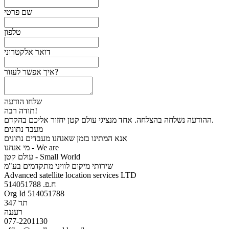
שם פרטי
טלפון
דואר אלקטרוני
איך אפשר לעזור?
שלחו הודעה
תודה רבה!
ההודעה נשלחה בהצלחה. אחד מנציגי עולם קטן יחזור אליכם בהקדם.
מעבד נתונים
אנא המתינו בזמן שאנחנו מעבדים נתונים
מי אנחנו - We are
עולם קטן - Small World
שירותי מיקום לוויני מתקדמים בע"מ
Advanced satellite location services LTD
ח.פ. 514051788
Org Id 514051788
תד 347
רעננה
077-2201130