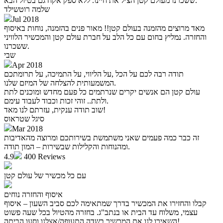
ששכרנו מעולם קטן הציל את חיינו. ללא ספק אקח גם בטיול הבא."
שלמה רוטשילד
Jul 2018
מאד מרוצים מהזמנה בעולם קטן!! מאור פנים בהזמנה, נוחות באיסוף
והחזרה. נמליץ בחום עם כל הלב על חברת עולם קטן והמכשיר הלוויני
ששכרנו.
שבי
Apr 2018
תודה רבה לכם על הכל ,על הליווי, על התמיכה, על תרומתכם
המשמעותית להצלחה של המיזם שלנו.
עולם קטן הם אנשים יקרים שנרתמים כל פעם מחדש ומוכנים לתת
ולתת.. זוהי זכות וכבוד לעבוד עימם.
שוב תודה ענקית, עזרתם לנו מאד!
סיגל שטראוס
Mar 2018
זה כבר כמה פעמים שאני משתמשת בשירותכם ומרוצה מהאדיבות
ומהנוחות והקלילות שבשירות – המון תודה.
4.9
400 Reviews
עם כל מכשיר של עולם קטן
איסוף והחזרה נוחים
קבלו והחזירו את המכשיר בדרך שמתאימה לכם סביב השעון – איסוף
עצמי, משלוח עד הבית או בנתב"ג. בחזרה מהטיול בכל שעה פשוט
השאירו לנו את המכשיר בשדה התעופה/אצלנו וסעו הביתה!