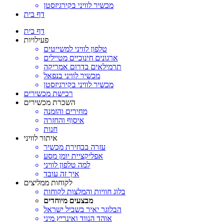
מכשיר לוויני בקירגיזסטן
דף בית
דף בית
פעילויות
טלפון לוויני למשייטים
ארגונים חינוכיים מטיילים
תרמילאים בדרום אמריקה
מכשיר לוויני בנפאל
מכשיר לוויני בקירגיזסטן
רכישת מכשירים
השכרת מכשירים
מחירים והזמנה
איסוף והחזרה
חנות
איתור לוויני
עזרה בבחירת מכשיר
אפליקציית יומן מסע
למה טלפון לוויני
איך זה עובד
לקוחות ממליצים
בלוג חוויות והמלצות לקוחות
מבצעים מיוחדים
הבלוגר יאיר בשביל ישראל
אוהד הנווד ואינריץ מיני