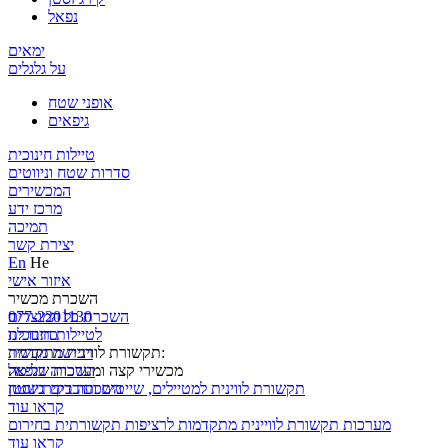
נפאל
ימאים
על גלגלים
אופני שטח
גיפאים
טיילות חינוכית
סדרות שטח וניווטים
המכשירים
מרכז ידע
תמיכה
יצירת קשר
En
He
איזור אישי
השכרת מכשיר
השכרת כל המוצרים
077-2201130
לטיילות חינוכית
כתבו לנו
תקשורת לווינית מתקדמת:
רכישת מכשיר
השכרה בנפאל
מכשירי קצה ומערכות שליטה
השכרה בקירגיזסטן
תקשורת לווינית למטיילים, שייטים ועובדים בשטח
קראו עוד
מערכות תקשורת לוויינית מתקדמות לרציפות תקשורתית בחירום
קראו עוד