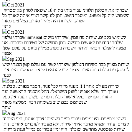
Oct 2021
שכרתי את הטלפון הלוויני עבור ביתי בת ה-18 שיצאה לטרק באוסטריה.
השימוש היה קל ופשוט, ומוסבר היטב, ונתן לנו קשר רציף איתה לאורך כל
הטרק. השירות היה מהיר ואדיב. ממליצים מאוד.
ארנון
Oct 2021
שכרתי טלפון inmarsat לשימוש בלב ים, שירות נוח וזמין, שידרתי מיקום
ושלחתי הודעות לאנשים ביבשה. נותן תחושה של בטיחות מירבית. אני
מצפה להפלגה הבאה ואיתה השכרה נוספת. ממליץ בחום על עולם קטן!‏
אמנון
Sep 2021
שירות מצויין כבר בשיחת הטלפון שיצרתי קשר עם עולם קטן הבנתי שיש
לי עסק עם עולם גדול הצוות אדיב וידע להתאים לי את המכשיר המתאים
לבנה
Sep 2021
שירות מעולם אחר !!!! מענה מיידי לכל פניה, הסבר מפורט. סבלנות
ואורך רוח שלא אופייני לשוק הישראלי. החל מהפניה הראשונה ועד
החזרת הפריט , כולל אישור קבלת הפריט. פשוט תענוג אין ספק
שנשתמש בכם שוב בשימחה רבה. ממליצה מאוד
שחר
Aug 2021
פשוט מצויינים. היו זמינים עבורי בנייד כשהייתי צריך אותם, זמני המתנה
קצרים. עודד המנהל מדבר איתי ישירות ולא מעביר לעובדים אחרים, נותן
שירות פנטסטי, מתחשב וסובלני. היה זמין עבורי גם במייל וענה בזריזות.