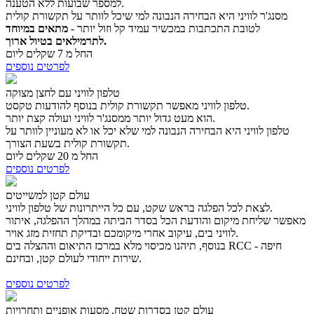
למספר שבועות ללא הטענה.
מסנג'ר לוויני היא הבחירה הנבונה למי שיכל לוותר על תקשורת קולית
לטובת התכתבות במכשיר עמיד קל וזול יותר -
מתאים במיוחד
לתרמילאים בטיול ארוך.
החל מ 7 שקלים ליום
לפרטים נוספים
טלפון לוויני עם לחצן מצוקה
טלפון לוויני מאפשר תקשורת קולית בנוסף להודעות טקסט.
הוא מעט גדול יותר ממסנג'ר לוויני ועולה קצת יותר.
טלפון לוויני היא הבחירה הנבונה למי שלא יכל או לא מעוניין לוותר על
תקשורת קולית בשעת הצורך.
החל מ 20 שקלים ליום
לפרטים נוספים
עולם קטן למשייטים
לצאת לכל הפלגה בראש שקט, עם כל הייתרונות של טלפון לוויני.
מאפשר שליחת מיקום והודעת הכל בסדר הביתה במהלך ההפלגה, איתור
לוויני בים, עיקוב אחרי מיקומכם ובדיקת תחזית מזג אויר.
בנוסף, תיהנו מכיסוי מלא במרכז התיאום וההצלה בים RCC חיפה -
שירות ייחודי לעולם קטן, ובחינם.
לפרטים נוספים
עולם קטן בסדרות שטח, מסעות אופניים ותחרויות