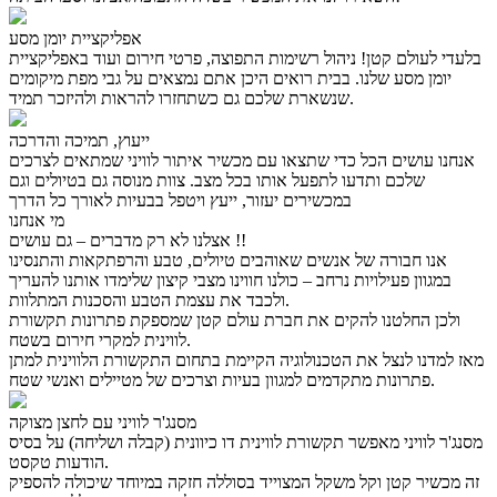
אפליקציית יומן מסע
בלעדי לעולם קטן! ניהול רשימות התפוצה, פרטי חירום ועוד באפליקציית
יומן מסע שלנו. בבית רואים היכן אתם נמצאים על גבי מפת מיקומים
שנשארת שלכם גם כשתחזרו להראות ולהיזכר תמיד.
ייעוץ, תמיכה והדרכה
אנחנו עושים הכל כדי שתצאו עם מכשיר איתור לוויני שמתאים לצרכים
שלכם ותדעו לתפעל אותו בכל מצב. צוות מנוסה גם בטיולים וגם
במכשירים יעזור, ייעץ ויטפל בבעיות לאורך כל הדרך
מי אנחנו
אצלנו לא רק מדברים – גם עושים !!
אנו חבורה של אנשים שאוהבים טיולים, טבע והרפתקאות והתנסינו
במגוון פעילויות נרחב – כולנו חווינו מצבי קיצון שלימדו אותנו להעריך
ולכבד את עצמת הטבע והסכנות המתלוות.
ולכן החלטנו להקים את חברת עולם קטן שמספקת פתרונות תקשורת
לווינית למקרי חירום בשטח.
מאז למדנו לנצל את הטכנולוגיה הקיימת בתחום התקשורת הלווינית למתן
פתרונות מתקדמים למגוון בעיות וצרכים של מטיילים ואנשי שטח.
מסנג'ר לוויני עם לחצן מצוקה
מסנג'ר לוויני מאפשר תקשורת לווינית דו כיוונית (קבלה ושליחה) על בסיס
הודעות טקסט.
זה מכשיר קטן וקל משקל המצוייד בסוללה חזקה במיוחד שיכולה להספיק