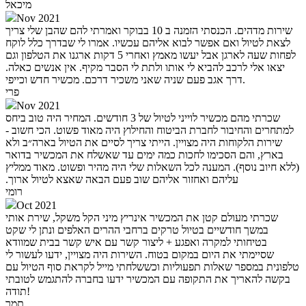
מיכאל
Nov 2021
שירות מדהים. הכנסתי הזמנה ב 10 בבוקר ואמרתי להם שהבן שלי צריך
לצאת לטיול ואם אפשר לבוא אליהם עכשיו. אמרו לי שבדרך כלל לוקח
לפחות שעה לארגן אבל יעשו מאמץ ואחרי 5 דקות ארגנו את הטלפון וגם
יצאו אלי לרכב להביא לי אותו ולתת לי הסבר מקיף. אין אנשים כאלה.
דרך אגב פעם שניה שאני משכיר דרכם. מכשיר חדש וכייפי.
פרי
Nov 2021
שכרתי מהם מכשיר לוייני לטיול של 3 חודשים. המחיר היה טוב ביחס
למתחרים והחיבור לחברת הביטוח והחילוץ היה מאוד פשוט. הכי חשוב -
שירות הלקוחות היה מצויין. הייתי צריך לסיים את הטיול בארה״ב ולא
בארץ, והם הסכימו לחכות כמה ימים עד שאשלח את המכשיר בדואר
(ללא חיוב נוסף). המענה לכל השאלות שלי היה מהיר ופשוט. מאוד ממליץ
עליהם ואחזור אליהם שוב פעם הבאה שאצא לטיול ארוך.‏
רומי
Oct 2021
שכרתי מעולם קטן את המכשיר אינריץ מיני הקל משקל, שירת אותי
במשך חודשיים בטיול טרקים ברחבי ההרים האלפים ונתן לי שקט
בטיחותי למקרה ואפגע + ליצור קשר עם איש קשר בבית שמוודא
שסיימתי את היום במקום בטוח. השירות היה מצויין, ידעו לעשור לי
טלפונית במספר שאלות תפעוליות וכששלחתי מייל לקראת סוף הטיול עם
בקשה להאריך את התקופה עם המכשיר ידעו בחברה להתגמש לטובתי
תודה!
תמר