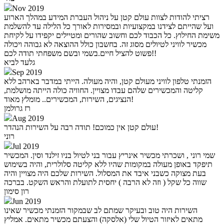
Nov 2019
רציתי להודות לצוות עולם קטן על ניהול העברת המידע במהלך הארוע
ועל שהייתם לצידנו במקצועיות ובמסירות לאורך כל הלילה עד להשלמת
משימת החילוץ. כל הכבוד לכם וחשוב שהורים ומטיילים יקפידו על לקיחת
מכשיר לוויני לטיולים מסוג זה. בחשבון כולל ההוצאה לא גבוהה ויכולה
פשוט להציל חיים.בשמי ובשם משפחתי תודה לכם!!
גלעד לביא
Sep 2019
הזמנתי טלפון לוויני מעולם קטן, והיה מעולה. הייתי במדבר בארהב ללא
קליטה והמכשירים שלהם עבדו מצויין. החוויה כולה הייתה מושלמת,
הנציגים, השירות, המכשירים.. מומלץ מאוד!
רז גרולמן
Aug 2019
עולם קטן אין כמוכם! תודה רבה על השירות הנהדר!
רוני
Jul 2019
שמי רוני , ושכרתי מכשיר אינריץ עבור בני לטיול בניו זילנד וסין. המכשיר
תיפקד באופן מעולה במקומות שהיו ללא קליטה סלולרית, והיה בשימוש
בעת מצוקה כשבני איבד את המסלול. השירות שלכם היה מצויין והיה
שווה כל שקל ( וזה לא הרבה ) יחסית לתועלת והראש השקט. בברכה
רון סימון
Jun 2019
השירות היה טוב ובעיקר שמתם לב שבמקור הזמנתי מכשיר שאינו
מתאים לאיזור הטיול שלי (אלסקה) והצעתם מכשיר מתאים. אמליץ