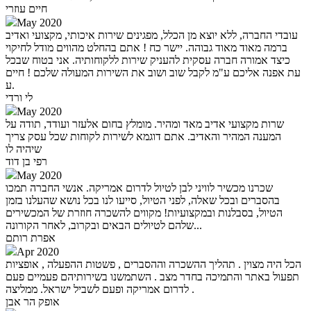
חיים עוזרי
May 2020
עובדי החברה, ללא יוצא מן הכלל, מפגינים שירות איכותי, מקצועי ואדיב
ברמה מאוד מאוד גבוהה. יישר כח ! אתם בהחלט מהווים מודל לחיקוי
כיצד אמורה חברה עסקית להעניק שירות ללקוחותיה. אני בטוח שבכל
עת אפנה אליכם ע"מ לקבל שוב ושוב את השירות המעולה שלכם ! חיים
ע.
לי ורדי
May 2020
שרות מקצועי אדיב מאד ומהיר. מומלץ בחום אלעזר ועודד, תודה על
המענה המהיר והאדיב. אתם דוגמא לשירות לקוחות שכל עסק צריך
שיהיה לו
רפי בן דוד
May 2020
שכרנו מכשיר לוויני לבן לטיול לדרום אמריקה. אנשי החברה תמכו
בהסברים ובכל שאלה, לפני הטיול, סייעו לנו בכל נושא שהעלנו בזמן
הטיול, בסבלנות ובמקצועיות! מקווים להשכרה חוזרת של המכשירים
שלהם לטיולים הבאים ובקרוב, לאחר הקורונה...
אפרת רותם
Apr 2020
הכל היה מצוין . תהליך ההשכרה וההסברים , פשטות ההפעלה , אופציות
תפעול באתר והתמיכה בחדר מצב . השתמשנו בשירותיהם פעמיים פעם
לדרום אמריקה ופעם לשביל ישראל. ממליצה .
אופק הר אבן