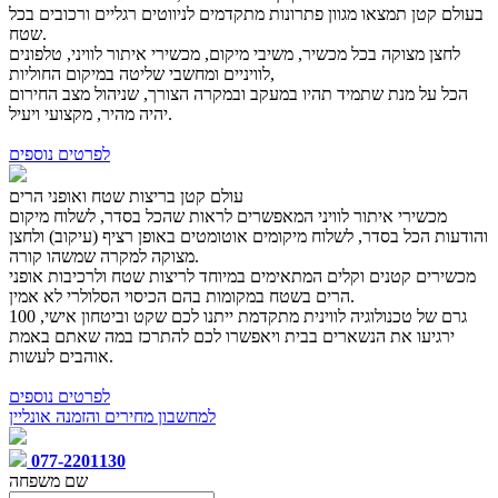
בעולם קטן תמצאו מגוון פתרונות מתקדמים לניווטים רגליים ורכובים בכל
שטח.
לחצן מצוקה בכל מכשיר, משיבי מיקום, מכשירי איתור לוויני, טלפונים
לוויניים ומחשבי שליטה במיקום החוליות,
הכל על מנת שתמיד תהיו במעקב ובמקרה הצורך, שניהול מצב החירום
יהיה מהיר, מקצועי ויעיל.
לפרטים נוספים
עולם קטן בריצות שטח ואופני הרים
מכשירי איתור לוויני המאפשרים לראות שהכל בסדר, לשלוח מיקום
והודעות הכל בסדר, לשלוח מיקומים אוטומטים באופן רציף (עיקוב) ולחצן
מצוקה למקרה שמשהו קורה.
מכשירים קטנים וקלים המתאימים במיוחד לריצות שטח ולרכיבות אופני
הרים בשטח במקומות בהם הכיסוי הסלולרי לא אמין.
100 גרם של טכנולוגיה לווינית מתקדמת ייתנו לכם שקט וביטחון אישי,
ירגיעו את הנשארים בבית ויאפשרו לכם להתרכז במה שאתם באמת
אוהבים לעשות.
לפרטים נוספים
למחשבון מחירים והזמנה אונליין
077-2201130
שם משפחה