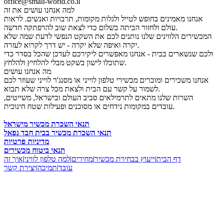
office@small-world.co.il
למה אנחנו עושים את זה
אנחנו מאמינים בחופש לטייל ולגלות מקומות, תרבויות ואנשים. לראות
עולם ולחזור הביתה בשלום כדי לצאת שוב להרפתקה חדשה.
המכשירים הלווינים שלנו נותנים לכם את השקט הנפשי לדעת שמה שלא
יקרה ואיפה שלא יקרה - יש דרך לקרוא לעזרה.
ולכם שנשארים בבית - אנחנו מאפשרים ליקירכם לעדכן שהכל בסדר כדי
שתוכלו לישון בשקט מבלי להלחיץ ולהלחץ.
מה אנחנו עושים
אנחנו משכירים ומוכרים מכשירי טלפון לוייני או מסנג'ר לוייני שעוזר לכם
לשמור על קשר עם הבית ולצאת מכל צרה שלא תבוא.
השרות שלנו מתאים לתרמילאים סביב העולם ובישראל, משייטים,
עובדים במקומות נידחים או מסוכנים ופעילות שטח חינוכית.
תנאי השכרת מכשיר מישראל
תנאי השכרת מכשיר בבית חבד נפאל
מדיניות פרטיות
תנאי ביטוח מכשירים
דף הבית
|
ייעוץ בבחירת מכשיר
|
מחירים
|
למה טלפון לוויני
|
איך זה
עובד
|
תמיכה
|
יצירת קשר