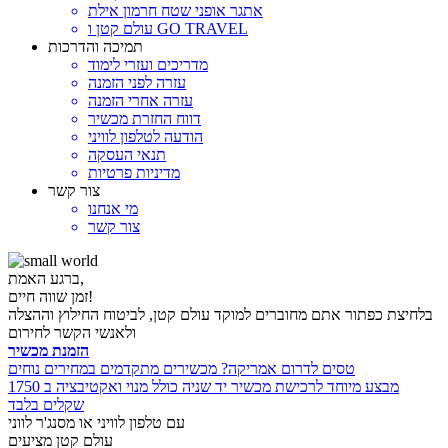
אתגר אופני שטח חרמון אילת
עולם קטן ו GO TRAVEL
תמיכה והדרכות
מדריכים ועזרי לימוד
עזרה לפני הזמנה
עזרה אחרי הזמנה
דווח החזרת מכשיר
הודעה לטלפון לוויני
תנאי העסקה
מדיניות פרטיות
צור קשר
מי אנחנו
צור קשר
ברגע האמת,
זמן שווה חיים!
בלחיצת כפתור אתם מחוברים למוקד עולם קטן, לביטוח החילוץ וההצלה
ולאנשי הקשר לחירום
הזמנת מכשיר
טסים לדרום אמריקה? מכשירים מתקדמים במחירים נוחים
מבצע מיוחד לרכישת מכשיר יד שניה כולל מנוי ואקטיבציה ב 1750
שקלים בלבד
עם טלפון לוויני או מסנג'ר לווני
עולם קטן מציעים